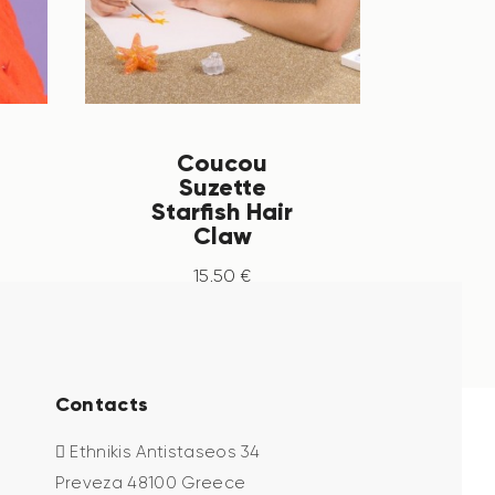
Coucou
Suzette
Starfish Hair
Claw
15
.
50
€
Contacts
Ethnikis Antistaseos 34
Preveza 48100 Greece