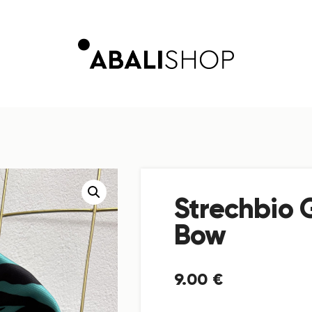
Strechbio 
Bow
9
.
00
€