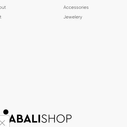
out
Accessories
t
Jewelery