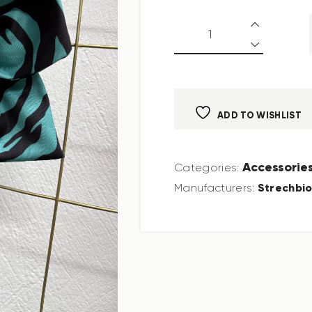
ADD TO WISHLIST
Accessorie
Categories:
Strechbi
Manufacturers: